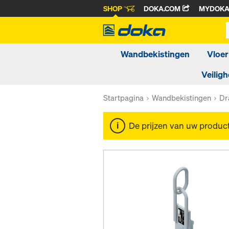
SHOP
DOKA.COM
MYDOK
Wandbekistingen
Vloer
Veiligh
Startpagina
Wandbekistingen
Dr
De prijzen van uw produc