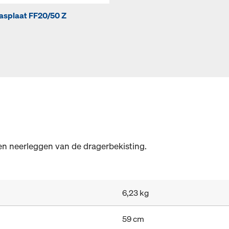
asplaat FF20/50 Z
 en neerleggen van de dragerbekisting.
6,23 kg
59 cm