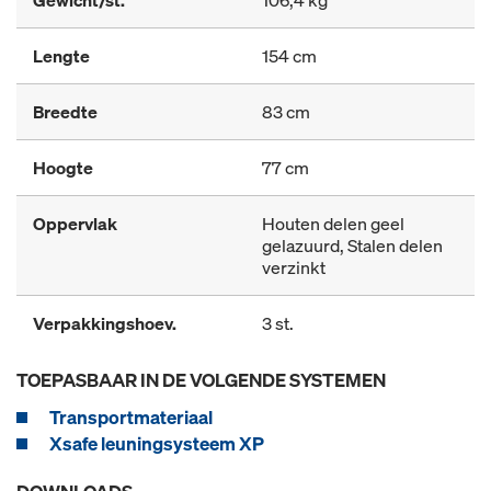
Gewicht/st.
106,4 kg
Lengte
154 cm
Breedte
83 cm
Hoogte
77 cm
Oppervlak
Houten delen geel
gelazuurd, Stalen delen
verzinkt
Verpakkingshoev.
3 st.
TOEPASBAAR IN DE VOLGENDE SYSTEMEN
Transportmateriaal
Xsafe leuningsysteem XP