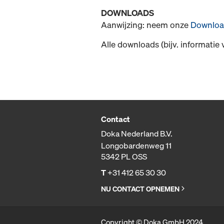
DOWNLOADS
Aanwijzing: neem onze
Downloa
Alle downloads (bijv. informatie 
Contact
Doka Nederland B.V.
Longobardenweg 11
5342 PL OSS
T
+31 412 65 30 30
NU CONTACT OPNEMEN
Copyright © Doka GmbH 2024