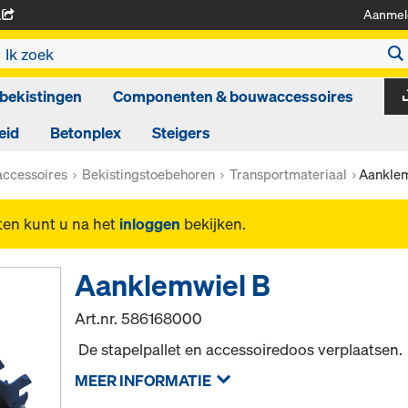
Aanmel
A
bekistingen
Componenten & bouwaccessoires
eid
Betonplex
Steigers
ccessoires
Bekistingstoebehoren
Transportmateriaal
Aanklem
ten kunt u na het
inloggen
bekijken.
Aanklemwiel B
Art.nr.
586168000
De stapelpallet en accessoiredoos verplaatsen.
MEER INFORMATIE