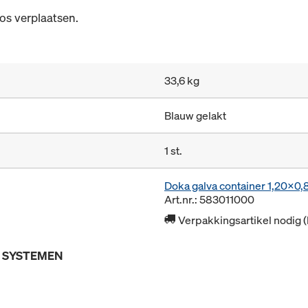
os verplaatsen.
33,6 kg
Blauw gelakt
1 st.
Doka galva container 1,20x0
Art.nr.: 583011000
Verpakkingsartikel nodig 
E SYSTEMEN