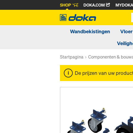
SHOP
DOKA.COM
MYDOK
Wandbekistingen
Vloer
Veiligh
Startpagina
Componenten & bouwa
De prijzen van uw produc