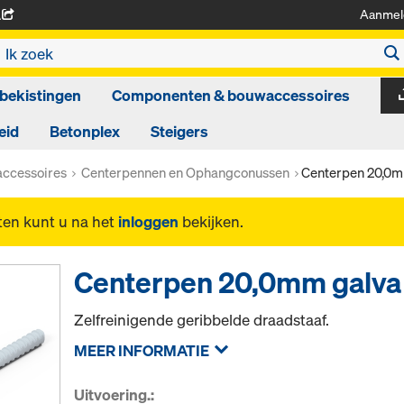
Aanmel
A
bekistingen
Componenten & bouwaccessoires
eid
Betonplex
Steigers
ccessoires
Centerpennen en Ophangconussen
Centerpen 20,0m
ten kunt u na het
inloggen
bekijken.
Centerpen 20,0mm galva
Zelfreinigende geribbelde draadstaaf.
MEER INFORMATIE
Uitvoering.: