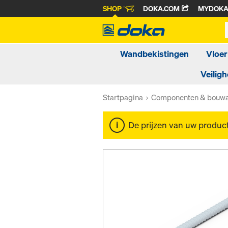
SHOP
DOKA.COM
MYDOK
Wandbekistingen
Vloer
Veiligh
Startpagina
Componenten & bouwa
De prijzen van uw produc