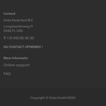
De persoonsgegevens die wij naar de VS
doorsturen, zijn met name IP-adressen (‘Internet
Contact
Protocol’).
Doka Nederland B.V.
Longobardenweg 11
Wij werken via diverse toepassingen met de
5342 PL OSS
volgende ontvangers samen:
T
+31 412 65 30 30
Facebook LLC
NU CONTACT OPNEMEN
Google LLC
MaxMind Inc.
Meer Informatie
Microsoft Corporation
Monotype Imaging Holdings Inc.
Online-support
Rocket Science Group LLC
FAQ
Sketchfab Inc.
The Trade Desk, Inc.
Vimeo LLC
YouTube LLC
Copyright © Doka GmbH 2024
Wij hebben uw uitdrukkelijke toestemming nodig