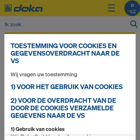
0
De prijzen van uw producten kunt u na het
TOESTEMMING VOOR COOKIES EN
inloggen
bekijken.
GEGEVENSOVERDRACHT NAAR DE
VS
DokaPly Berken
Wij vragen uw toestemming
1) VOOR HET GEBRUIK VAN COOKIES
2) VOOR DE OVERDRACHT VAN DE
3 producten gevonden
DOOR DE COOKIES VERZAMELDE
GEGEVENS NAAR DE VS
Meest gezocht
1) Gebruik van cookies
DokaPly berken SC 18mm
Wij, Doka GmbH, gebruiken cookies en