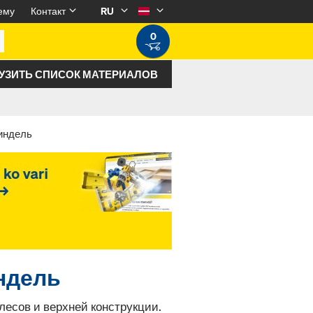
ему
Контакт
RU
0
УЗИТЬ СПИСОК МАТЕРИАЛОВ
пиндель
индель
лесов и верхней конструкции.