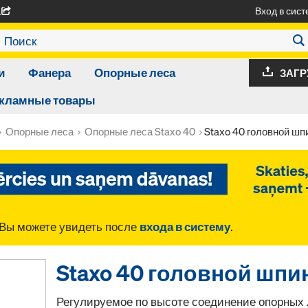
Вход в сист
A
и
Фанера
Опорные леса
ЗАГР
кламные товары
Опорные леса
Опорные леса Staxo 40
Staxo 40 головной ш
Вы можете увидеть после
входа в систему
.
Staxo 40 головной шп
Регулируемое по высоте соединение опорных 