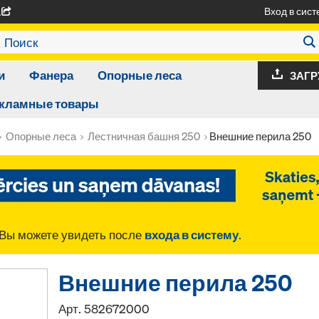
Вход в сист
A
и
Фанера
Опорные леса
ЗАГР
кламные товары
Опорные леса
Лестничная башня 250
Внешние перила 250
Вы можете увидеть после
входа в систему
.
Внешние перила 250
Арт.
582672000