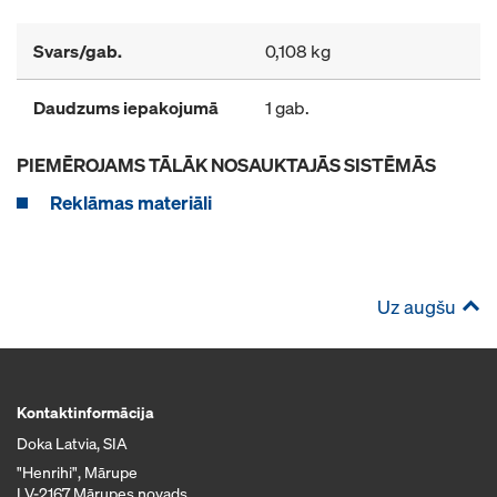
Svars/gab.
0,108 kg
Daudzums iepakojumā
1 gab.
PIEMĒROJAMS TĀLĀK NOSAUKTAJĀS SISTĒMĀS
Reklāmas materiāli
Uz augšu
Kontaktinformācija
Doka Latvia, SIA
"Henrihi", Mārupe
LV-2167 Mārupes novads