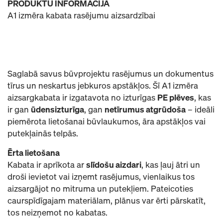
PRODUKTU INFORMĀCIJA
A1 izmēra kabata rasējumu aizsardzībai
Saglabā savus būvprojektu rasējumus un dokumentus
tīrus un neskartus jebkuros apstākļos. Šī A1 izmēra
aizsargkabata ir izgatavota no izturīgas
PE plēves
, kas
ir gan
ūdensizturīga
, gan
netīrumus atgrūdoša
– ideāli
piemērota lietošanai būvlaukumos, āra apstākļos vai
putekļainās telpās.
Ērta lietošana
Kabata ir aprīkota ar
slīdošu aizdari
, kas ļauj ātri un
droši ievietot vai izņemt rasējumus, vienlaikus tos
aizsargājot no mitruma un putekļiem. Pateicoties
caurspīdīgajam materiālam, plānus var ērti pārskatīt,
tos neizņemot no kabatas.