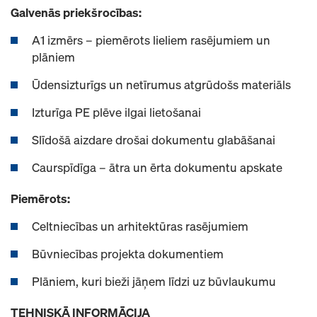
Galvenās priekšrocības:
A1 izmērs – piemērots lieliem rasējumiem un
plāniem
Ūdensizturīgs un netīrumus atgrūdošs materiāls
Izturīga PE plēve ilgai lietošanai
Slīdošā aizdare drošai dokumentu glabāšanai
Caurspīdīga – ātra un ērta dokumentu apskate
Piemērots:
Celtniecības un arhitektūras rasējumiem
Būvniecības projekta dokumentiem
Plāniem, kuri bieži jāņem līdzi uz būvlaukumu
TEHNISKĀ INFORMĀCIJA