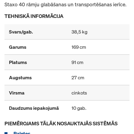
Staxo 40 rāmju glabāšanas un transportēšanas ierīce.
TEHNISKĀ INFORMĀCIJA
Svars/gab.
38,5 kg
Garums
169 cm
Platums
91 cm
Augstums
27 cm
Virsma
cinkots
Daudzums iepakojumā
10 gab.
PIEMĒROJAMS TĀLĀK NOSAUKTAJĀS SISTĒMĀS
Paletes