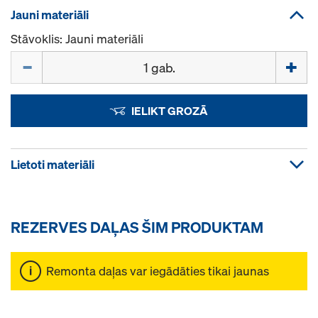
Jauni materiāli
Stāvoklis: Jauni materiāli
Daudzums
IELIKT GROZĀ
Lietoti materiāli
REZERVES DAĻAS ŠIM PRODUKTAM
Remonta daļas var iegādāties tikai jaunas