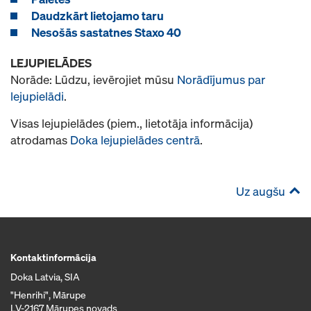
Daudzkārt lietojamo taru
Nesošās sastatnes Staxo 40
LEJUPIELĀDES
Norāde: Lūdzu, ievērojiet mūsu
Norādījumus par
lejupielādi
.
Visas lejupielādes (piem., lietotāja informācija)
atrodamas
Doka lejupielādes centrā
.
Uz augšu
Kontaktinformācija
Doka Latvia, SIA
"Henrihi", Mārupe
LV-2167 Mārupes novads