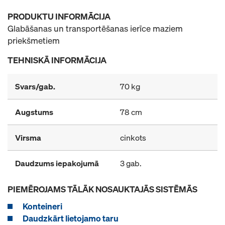
PRODUKTU INFORMĀCIJA
Glabāšanas un transportēšanas ierīce maziem
priekšmetiem
TEHNISKĀ INFORMĀCIJA
Svars/gab.
70 kg
Augstums
78 cm
Virsma
cinkots
Daudzums iepakojumā
3 gab.
PIEMĒROJAMS TĀLĀK NOSAUKTAJĀS SISTĒMĀS
Konteineri
Daudzkārt lietojamo taru