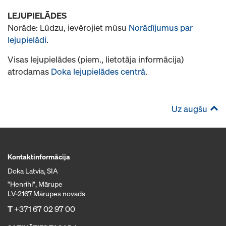
LEJUPIELĀDES
Norāde: Lūdzu, ievērojiet mūsu
Norādījumus par
lejupielādi
.
Visas lejupielādes (piem., lietotāja informācija)
atrodamas
Doka lejupielādes centrā
.
Uz augšu
Kontaktinformācija
Doka Latvia, SIA
"Henrihi", Mārupe
LV-2167 Mārupes novads
T
+371 67 02 97 00