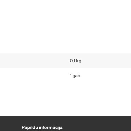
0,1 kg
1 gab.
Papildu informācija