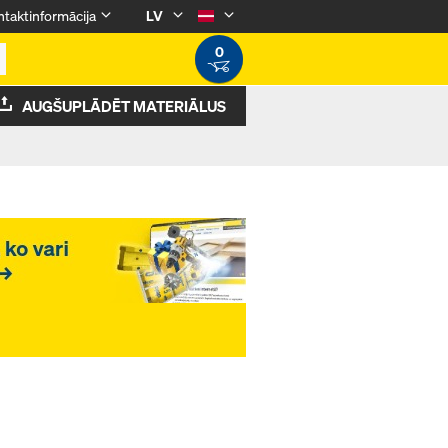
taktinformācija
LV
0
AUGŠUPLĀDĒT MATERIĀLUS