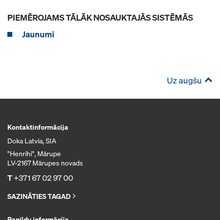
PIEMĒROJAMS TĀLĀK NOSAUKTAJĀS SISTĒMĀS
Jaunumi
Uz augšu
Kontaktinformācija
Doka Latvia, SIA
"Henrihi", Mārupe
LV-2167 Mārupes novads
T
+371 67 02 97 00
SAZINĀTIES TAGAD
Papildu informācija