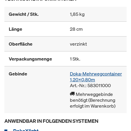
Gewicht / Stk.
1,85 kg
Länge
28 cm
Oberfläche
verzinkt
Verpackungsmenge
1 Stk.
Gebinde
Doka-Mehrwegcontainer
1,20x0,80m
Art.-Nr.: 583011000
Mehrweggebinde
benötigt (Berechnung
erfolgt im Warenkorb)
ANWENDBAR IN FOLGENDEN SYSTEMEN
DokaXlight