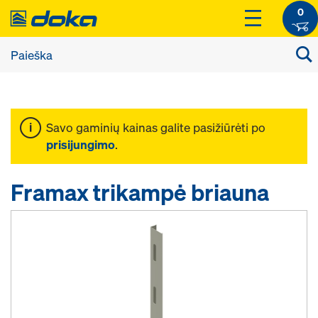
0
Savo gaminių kainas galite pasižiūrėti po
prisijungimo
.
Framax trikampė briauna