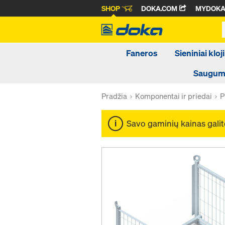
SHOP
DOKA.COM
MYDOK
Faneros
Sieniniai kloji
Saugumo
Pradžia
Komponentai ir priedai
P
Savo gaminių kainas galit