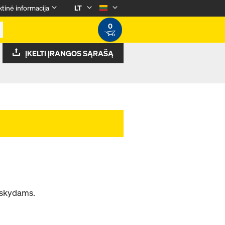
tinė informacija
LT
0
ĮKELTI ĮRANGOS SĄRAŠĄ
 skydams.