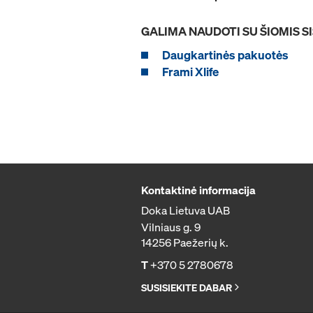
GALIMA NAUDOTI SU ŠIOMIS 
Daugkartinės pakuotės
Frami Xlife
Kontaktinė informacija
Doka Lietuva UAB
Vilniaus g. 9
14256 Paežerių k.
T
+370 5 2780678
SUSISIEKITE DABAR