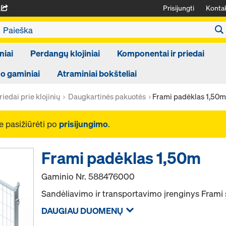
Prisijungti
Kontak
A
niai
Perdangų klojiniai
Komponentai ir priedai
 gaminiai
Atraminiai bokšteliai
riedai prie klojinių
Daugkartinės pakuotės
Frami padėklas 1,50m
e pasižiūrėti po
prisijungimo
.
Frami padėklas 1,50m
Gaminio Nr.
588476000
Sandėliavimo ir transportavimo įrenginys Frami
DAUGIAU DUOMENŲ