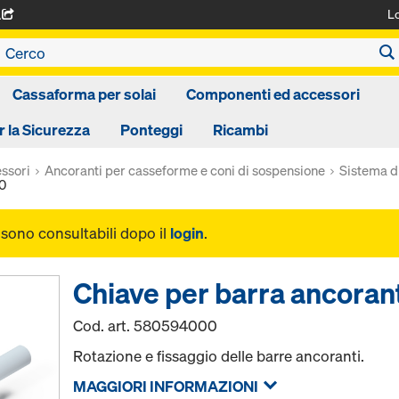
L
A
Cassaforma per solai
Componenti ed accessori
r la Sicurezza
Ponteggi
Ricambi
ssori
Ancoranti per casseforme e coni di sospensione
Sistema d
,0
i sono consultabili dopo il
login
.
Chiave per barra ancoran
Cod. art.
580594000
Rotazione e fissaggio delle barre ancoranti.
MAGGIORI INFORMAZIONI