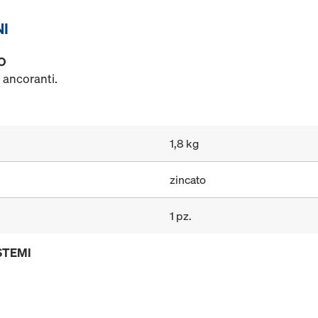
NI
O
 ancoranti.
1,8 kg
zincato
1 pz.
STEMI