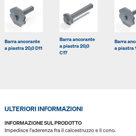
Barra ancorante
Barra ancorante
Barra anc
a piastra 20,0
a piastra 20,0 D11
a piastra 
C17
ULTERIORI INFORMAZIONI
INFORMAZIONE SUL PRODOTTO
Impedisce l'aderenza fra il calcestruzzo e il cono.