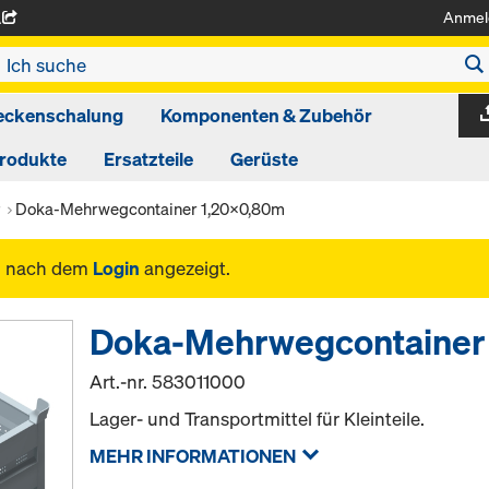
Anmel
A
eckenschalung
Komponenten & Zubehör
produkte
Ersatzteile
Gerüste
r
Doka-Mehrwegcontainer 1,20x0,80m
n nach dem
Login
angezeigt.
Doka-Mehrwegcontainer
Art.-nr.
583011000
Lager- und Transportmittel für Kleinteile.
MEHR INFORMATIONEN