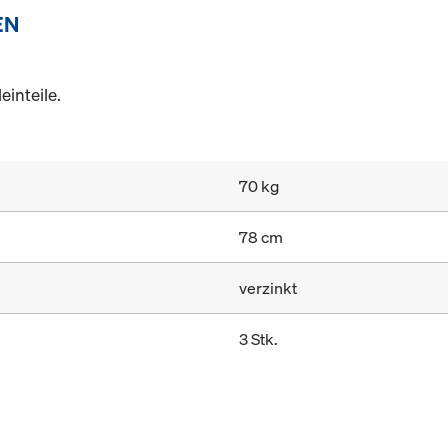
EN
einteile.
70 kg
78 cm
verzinkt
3 Stk.