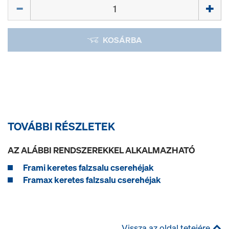
Mennyiség
KOSÁRBA
TOVÁBBI RÉSZLETEK
AZ ALÁBBI RENDSZEREKKEL ALKALMAZHATÓ
Frami keretes falzsalu cserehéjak
Framax keretes falzsalu cserehéjak
Vissza az oldal tetejére