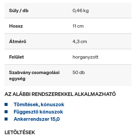
Súly / db
0,46 kg
Hossz
11 cm
Átmérő
4,3 cm
Felület
horganyzott
Szabvány csomagolási
50 db
egység
AZ ALÁBBI RENDSZEREKKEL ALKALMAZHATÓ
Tömítések, kónuszok
Függesztő kónuszok
Ankerrendszer 15,0
LETÖLTÉSEK