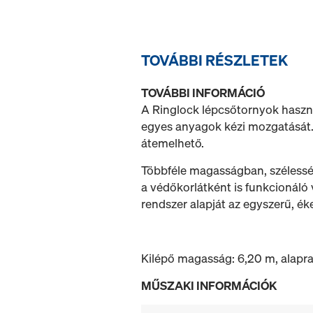
TOVÁBBI RÉSZLETEK
TOVÁBBI INFORMÁCIÓ
A Ringlock lépcsőtornyok haszná
egyes anyagok kézi mozgatását. 
átemelhető.
Többféle magasságban, szélesség
a védőkorlátként is funkcionál
rendszer alapját az egyszerű, é
Kilépő magasság: 6,20 m, alapraj
MŰSZAKI INFORMÁCIÓK