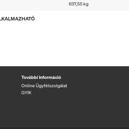
637,55 kg
ALKALMAZHATÓ
További Információ
Online Ügyfélszolgálat
GYIK