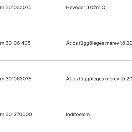
ám 301033075
Heveder 3,07m O
ám 301061405
Átlós függőleges merevítő 
ám 301063075
Átlós függőleges merevítő 
ám 301270000
Indítóelem