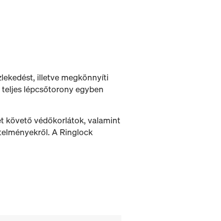
lekedést, illetve megkönnyíti
a teljes lépcsőtorony egyben
ét követő védőkorlátok, valamint
telményekről. A Ringlock