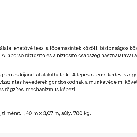
lata lehetővé teszi a födémszintek közötti biztonságos köz
A láborsó biztosító és a biztosító csapszeg használatával 
ben és kijárattal alakítható ki. A lépcsők emelkedési szög
ó vízszintes hevederek gondoskodnak a munkavédelmi köve
kes rögzítési mechanizmus képezi.
zi méret: 1,40 m x 3,07 m, súly: 780 kg.