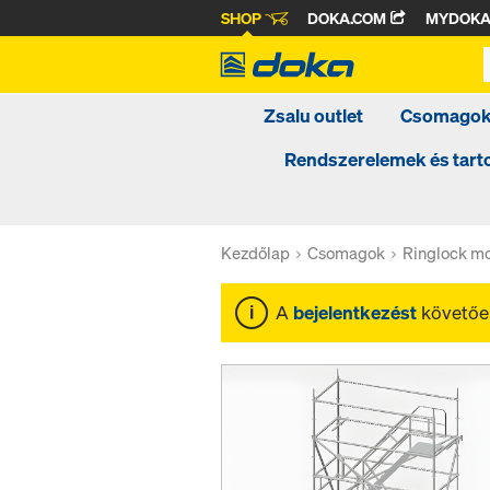
SHOP
DOKA.COM
MYDOK
Zsalu outlet
Csomago
Rendszerelemek és tar
Kezdőlap
Csomagok
Ringlock mo
A
bejelentkezést
követően