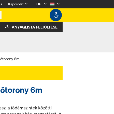
és
Kapcsolat
HU
0
ANYAGLISTA FELTÖLTÉSE
sőtorony 6m
sőtorony 6m
eszi a födémszintek közötti
gyes anyagok kézi mozgatását. A