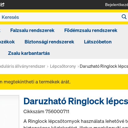
Bejelentkez
A
k
Falzsalu rendszerek
Födémzsalu rendszerek
tozékok
Biztonsági rendszerek
Látszóbeton
Zsalu karbantartás
duláris állványrendszer
Lépcsőtorony
Daruzható Ringlock lépc
 megtekintheti a termékek árát.
Daruzható Ringlock lépc
Cikkszám
756000711
A Ringlock lépcsőtornyok használata lehetővé t
biztonságos közlekedést, illetve megkönnyíti e