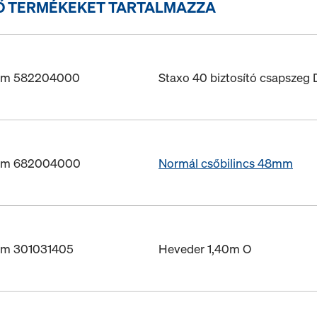
Ő TERMÉKEKET TARTALMAZZA
ám 582204000
Staxo 40 biztosító csapsze
ám 682004000
Normál csőbilincs 48mm
ám 301031405
Heveder 1,40m O