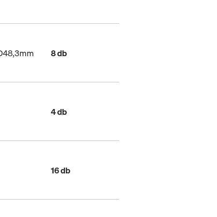
g D48,3mm
8 db
4 db
16 db