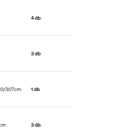
4 db
3 db
200/307cm
1 db
7cm
3 db