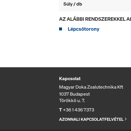
Súly / db
AZ ALÁBBI RENDSZEREKKEL 
Lépcsőtorony
Kapcsolat
Magyar Doka Zsalutechnika Kft
1037 Budapest
Törökkö u. 7.
T
+36 1 436 7373
AZONNALI KAPCSOLATFELVÉTEL