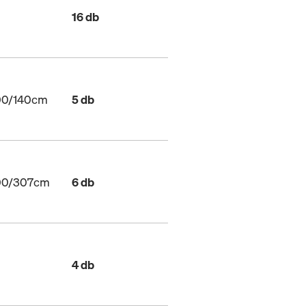
16 db
200/140cm
5 db
200/307cm
6 db
4 db