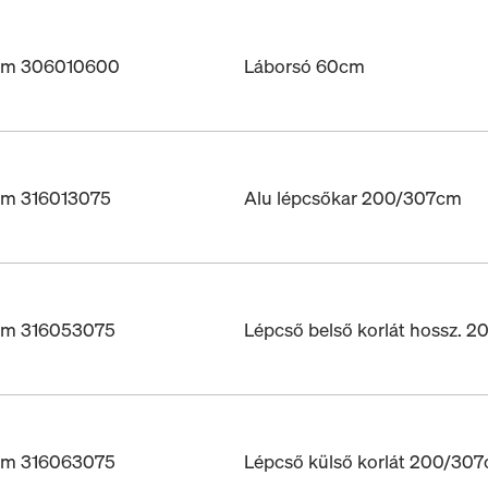
ám 306010600
Láborsó 60cm
ám 316013075
Alu lépcsőkar 200/307cm
ám 316053075
Lépcső belső korlát hossz. 
ám 316063075
Lépcső külső korlát 200/30