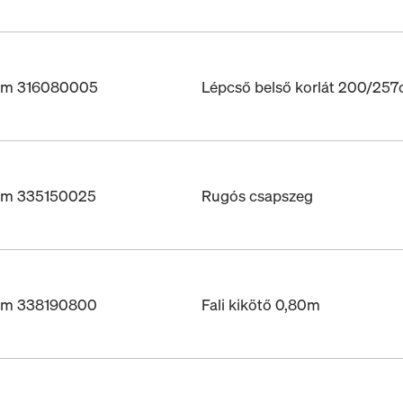
ám 316080005
Lépcső belső korlát 200/25
ám 335150025
Rugós csapszeg
ám 338190800
Fali kikötő 0,80m