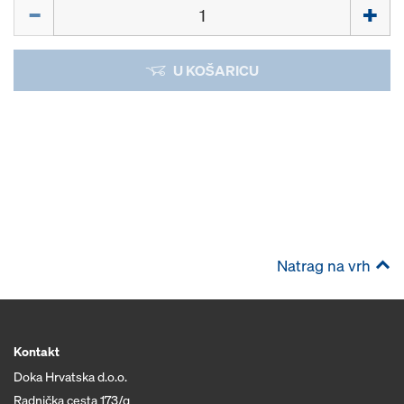
Količina
U KOŠARICU
Natrag na vrh
Kontakt
Doka Hrvatska d.o.o.
Radnička cesta 173/g