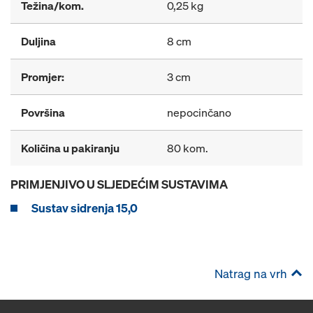
Težina/kom.
0,25 kg
Duljina
8 cm
Promjer:
3 cm
Površina
nepocinčano
Količina u pakiranju
80 kom.
PRIMJENJIVO U SLJEDEĆIM SUSTAVIMA
Sustav sidrenja 15,0
Natrag na vrh