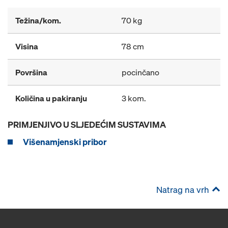
Težina/kom.
70 kg
Visina
78 cm
Površina
pocinčano
Količina u pakiranju
3 kom.
PRIMJENJIVO U SLJEDEĆIM SUSTAVIMA
Višenamjenski pribor
Natrag na vrh