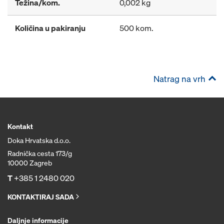
Težina/kom.
0,002 kg
Količina u pakiranju
500 kom.
Natrag na vrh
Kontakt
Doka Hrvatska d.o.o.
Radnička cesta 173/g
10000 Zagreb
T
+385 1 2480 020
KONTAKTIRAJ SADA
Daljnje informacije