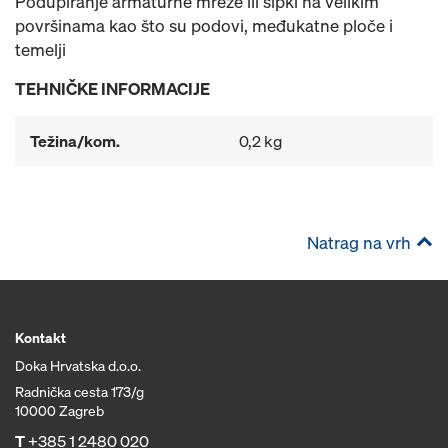
Podupiranje armaturne mreže ili šipki na velikim
površinama kao što su podovi, međukatne ploče i
temelji
TEHNIČKE INFORMACIJE
Težina/kom.
0,2 kg
Natrag na vrh
Kontakt
Doka Hrvatska d.o.o.
Radnička cesta 173/g
10000 Zagreb
T
+385 1 2480 020