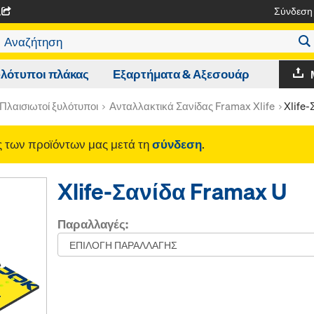
Σύνδεση
A
λότυποι πλάκας
Εξαρτήματα & Αξεσουάρ
Πλαισιωτοί ξυλότυποι
Ανταλλακτικά Σανίδας Framax Xlife
Xlife-
ές των προϊόντων μας μετά τη
σύνδεση
.
Xlife-Σανίδα Framax U
Παραλλαγές: