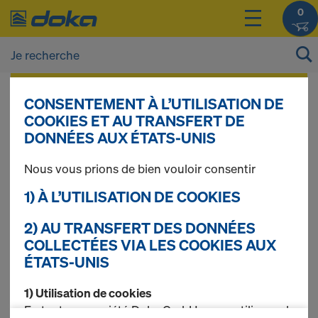
0
Vous pouvez afficher les prix de vos produits
CONSENTEMENT À L’UTILISATION DE
après vous être
connecté(e)
ou
inscrit(e)
.
COOKIES ET AU TRANSFERT DE
DONNÉES AUX ÉTATS-UNIS
Coffrages-cadres
Nous vous prions de bien vouloir consentir
1) À L’UTILISATION DE COOKIES
légers
2) AU TRANSFERT DES DONNÉES
COLLECTÉES VIA LES COOKIES AUX
ÉTATS-UNIS
1 produits trouvés
1) Utilisation de cookies
En tant que société Doka GmbH, nous utilisons des
Le plus recherché