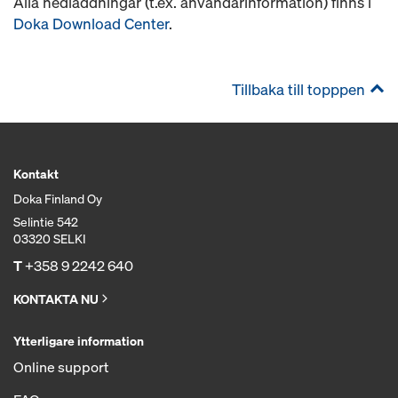
Alla nedladdningar (t.ex. användarinformation) finns i
Doka Download Center
.
Tillbaka till topppen
Kontakt
Doka Finland Oy
Selintie 542
03320 SELKI
T
+358 9 2242 640
KONTAKTA NU
Ytterligare information
Online support