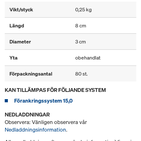
Vikt/styck
0,25 kg
Längd
8 cm
Diameter
3 cm
Yta
obehandlat
Förpackningsantal
80 st.
KAN TILLÄMPAS FÖR FÖLJANDE SYSTEM
Förankringssystem 15,0
NEDLADDNINGAR
Observera: Vänligen observera vår
Nedladdningsinformation
.