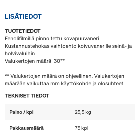
LISÄTIEDOT
TUOTETIEDOT
Fenolifilmillä pinnoitettu kovapuuvaneri.
Kustannustehokas vaihtoehto koivuvanerille seinä- ja
holvivaluihin.
Valukertojen määrä 30**
** Valukertojen määrä on ohjeellinen. Valukertojen
määrään vaikuttaa mm käyttökohde ja olosuhteet.
TEKNISET TIEDOT
Paino / kpl
25,5 kg
Pakkausmäärä
75 kpl