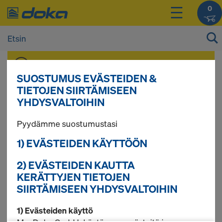
0
Voit tarkastella tuotteidesi hintoja
kirjautumisen
jälkeen.
SUOSTUMUS EVÄSTEIDEN &
TIETOJEN SIIRTÄMISEEN
YHDYSVALTOIHIN
EVERplex
Pyydämme suostumustasi
1) EVÄSTEIDEN KÄYTTÖÖN
2 tuotetta löytyi
2) EVÄSTEIDEN KAUTTA
KERÄTTYJEN TIETOJEN
SIIRTÄMISEEN YHDYSVALTOIHIN
Eniten etsitty
1) Evästeiden käyttö
EVERplex 130 12 mm