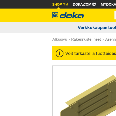
SHOP
DOKA.COM
MYDOK
Verkkokaupan tuot
Alkusivu
Rakennustelineet
Asenn
Voit tarkastella tuotteides