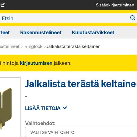
Sisäänkirjautuminen
A
teet
Rakennustelineet
Kulutustarvikkeet
ustelineet
Ringlock
Jalkalista terästä keltainen
i hintoja
kirjautumisen
jälkeen.
Jalkalista terästä keltain
-
LISÄÄ TIETOJA
Vaihtoehdot: