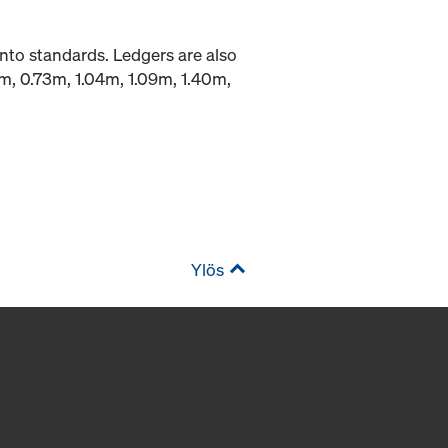
into standards. Ledgers are also
9m, 0.73m, 1.04m, 1.09m, 1.40m,
Ylös