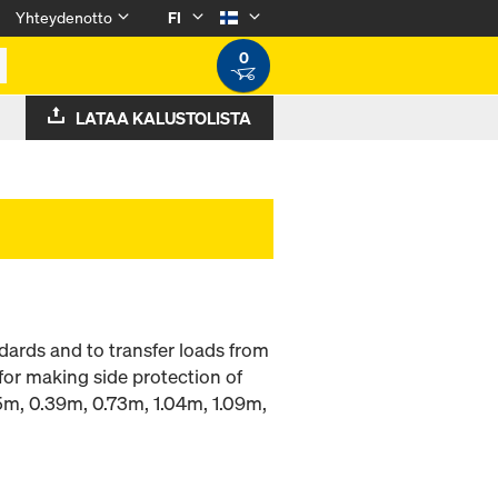
Yhteydenotto
FI
0
LATAA KALUSTOLISTA
dards and to transfer loads from
for making side protection of
.15m, 0.39m, 0.73m, 1.04m, 1.09m,