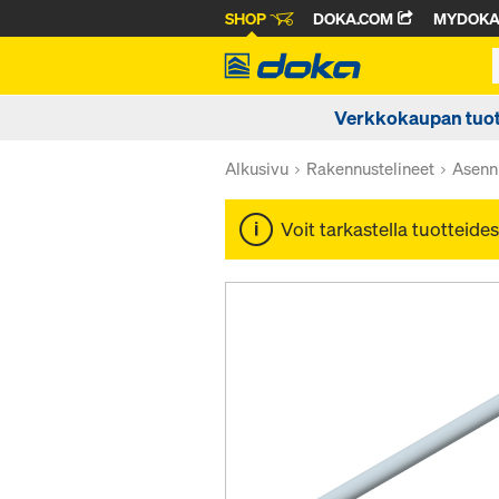
SHOP
DOKA.COM
MYDOK
Verkkokaupan tuot
Alkusivu
Rakennustelineet
Asenn
Voit tarkastella tuotteides