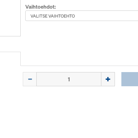
Vaihtoehdot:
Määrä