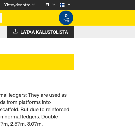
Yhteydenotto
FI
0
LATAA KALUSTOLISTA
mal ledgers: They are used as
ads from platforms into
scaffold. But due to reinforced
han normal ledgers. Double
.07m, 2.57m, 3.07m.