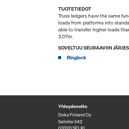
TUOTETIEDOT
Truss ledgers have the same func
loads from platforms into standa
able to transfer higher loads th
3.07m.
SOVELTUU SEURAAVIIN JÄRJE
Ringlock
Yhteydenotto
Doka Finland Oy
Selintie 542
03320 SELKI