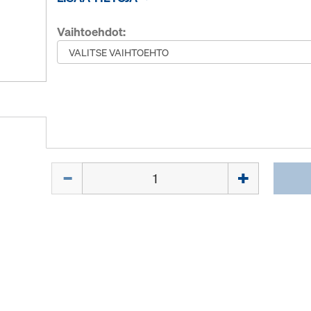
Vaihtoehdot:
Määrä