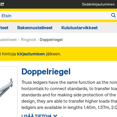
Sisäänkirjautuminen
A
teet
Rakennustelineet
Kulutustarvikkeet
ustelineet
Ringlock
Doppelriegel
i hintoja
kirjautumisen
jälkeen.
Doppelriegel
Truss ledgers have the same function as the nor
horizontals to connect standards, to transfer lo
standards and for making side protection of the 
design, they are able to transfer higher loads t
ledgers are available in lengths 1.40m, 1.57m, 2
LISÄÄ TIETOJA