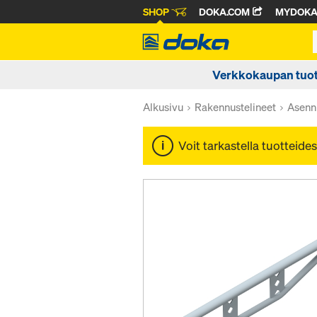
SHOP
DOKA.COM
MYDOK
Verkkokaupan tuot
Alkusivu
Rakennustelineet
Asenn
Voit tarkastella tuotteides