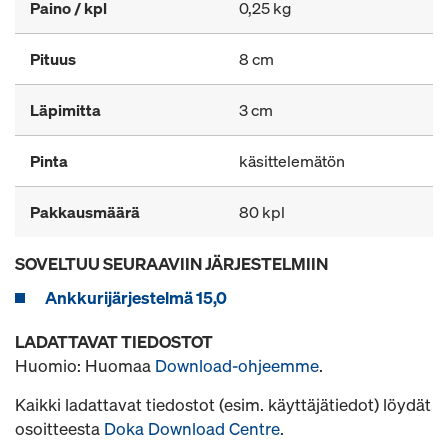
Paino / kpl
0,25 kg
Pituus
8 cm
Läpimitta
3 cm
Pinta
käsittelemätön
Pakkausmäärä
80 kpl
SOVELTUU SEURAAVIIN JÄRJESTELMIIN
Ankkurijärjestelmä 15,0
LADATTAVAT TIEDOSTOT
Huomio: Huomaa
Download-ohjeemme
.
Kaikki ladattavat tiedostot (esim. käyttäjätiedot) löydät
osoitteesta
Doka Download Centre
.