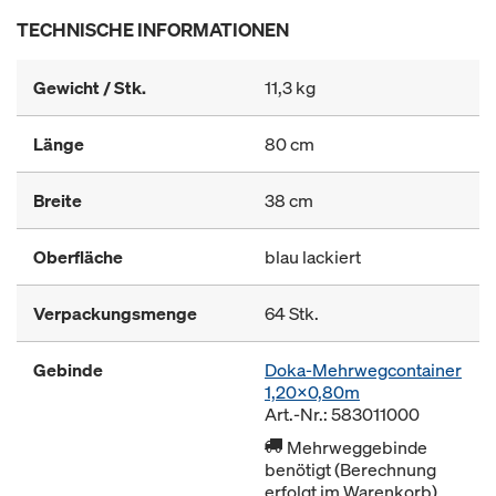
TECHNISCHE INFORMATIONEN
Gewicht / Stk.
11,3 kg
Länge
80 cm
Breite
38 cm
Oberfläche
blau lackiert
Verpackungsmenge
64 Stk.
Gebinde
Doka-Mehrwegcontainer
1,20x0,80m
Art.-Nr.: 583011000
Mehrweggebinde
benötigt (Berechnung
erfolgt im Warenkorb)