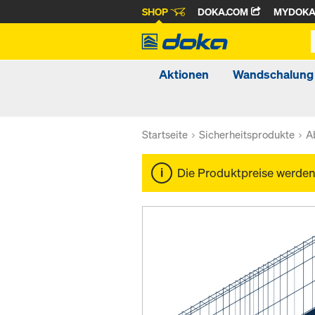
SHOP
DOKA.COM
MYDOK
Aktionen
Wandschalung
Startseite
Sicherheitsprodukte
A
Die Produktpreise werde