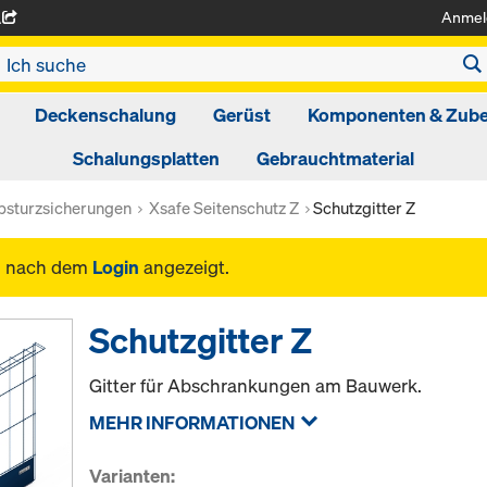
Anmel
A
Deckenschalung
Gerüst
Komponenten & Zub
Schalungsplatten
Gebrauchtmaterial
bsturzsicherungen
Xsafe Seitenschutz Z
Schutzgitter Z
n nach dem
Login
angezeigt.
Schutzgitter Z
Gitter für Abschrankungen am Bauwerk.
MEHR INFORMATIONEN
Varianten: