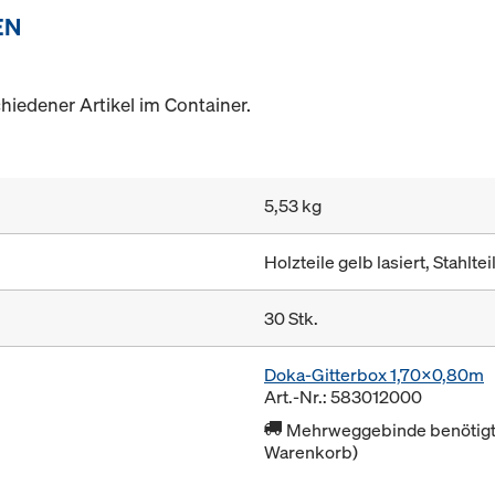
EN
hiedener Artikel im Container.
5,53 kg
Holzteile gelb lasiert, Stahltei
30 Stk.
Doka-Gitterbox 1,70x0,80m
Art.-Nr.: 583012000
Mehrweggebinde benötigt 
Warenkorb)