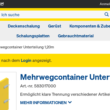
Anmel
A
Deckenschalung
Gerüst
Komponenten & Zub
Schalungsplatten
Gebrauchtmaterial
wegcontainer Unterteilung 1,20m
n nach dem
Login
angezeigt.
Mehrwegcontainer Unter
Art.-nr.
583017000
Ermöglicht klare Trennung verschiedener Artikel
MEHR INFORMATIONEN