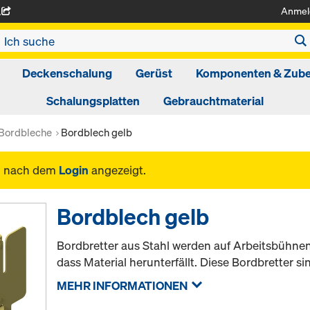
Anmel
A
Deckenschalung
Gerüst
Komponenten & Zub
Schalungsplatten
Gebrauchtmaterial
Bordbleche
Bordblech gelb
n nach dem
Login
angezeigt.
Bordblech gelb
Bordbretter aus Stahl werden auf Arbeitsbühnen
dass Material herunterfällt. Diese Bordbretter si
MEHR INFORMATIONEN