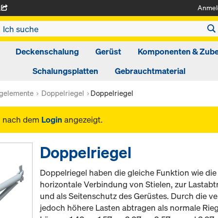
Anmel
A
Deckenschalung
Gerüst
Komponenten & Zub
Schalungsplatten
Gebrauchtmaterial
agelemente
Doppelriegel
Doppelriegel
n nach dem
Login
angezeigt.
Doppelriegel
Doppelriegel haben die gleiche Funktion wie die
horizontale Verbindung von Stielen, zur Lastabt
und als Seitenschutz des Gerüstes. Durch die v
jedoch höhere Lasten abtragen als normale Riege