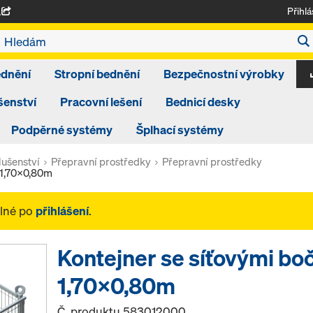
Přihlá
A
ednění
Stropní bednění
Bezpečnostní výrobky
šenství
Pracovní lešení
Bednicí desky
Podpěrné systémy
Šplhací systémy
ušenství
Přepravní prostředky
Přepravní prostředky
 1,70x0,80m
elné po
přihlášení
.
Kontejner se síťovými bo
1,70x0,80m
Č. produktu
583012000