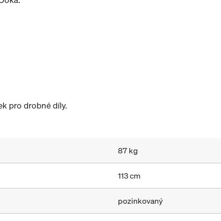
k pro drobné díly.
87 kg
113 cm
pozinkovaný