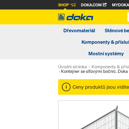
SHOP
DOKA.COM
MYDOK
Dřevomateriál
Stěnové b
Komponenty & příslu
Mostní systémy
Úvodní stránka
Komponenty & přísl
Kontejner se síťovými bočnic. Doka
Ceny produktů jsou vidit