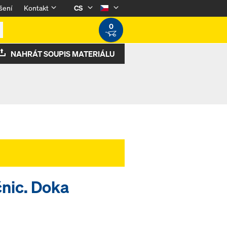
šení
Kontakt
CS
0
NAHRÁT SOUPIS MATERIÁLU
čnic. Doka