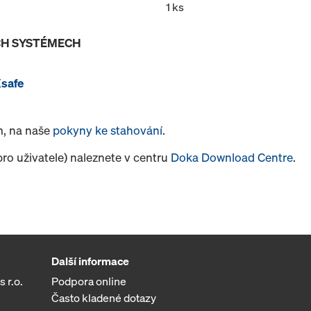
1 ks
ÍCH SYSTÉMECH
Xsafe
m, na naše
pokyny ke stahování
.
pro uživatele) naleznete v centru
Doka Download Centre
.
Další informace
 r.o.
Podpora online
Často kladené dotazy