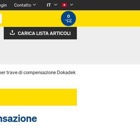
ogin
Contatto
IT
0
CARICA LISTA ARTICOLI
 per trave di compensazione Dokadek
ensazione