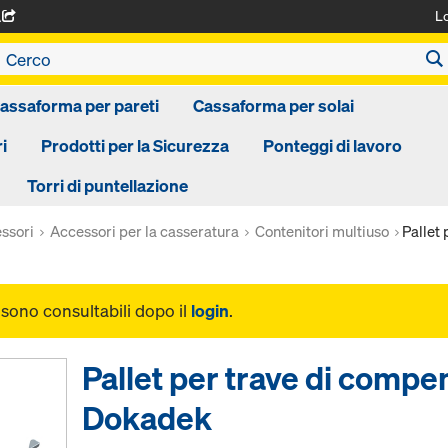
L
A
assaforma per pareti
Cassaforma per solai
i
Prodotti per la Sicurezza
Ponteggi di lavoro
Torri di puntellazione
ssori
Accessori per la casseratura
Contenitori multiuso
Pallet
i sono consultabili dopo il
login
.
Pallet per trave di comp
Dokadek