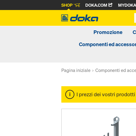
SHOP
DOKA.COM
MYDOK
Promozione
C
Componenti ed accessor
Pagina iniziale
Componenti ed acce
I prezzi dei vostri prodott