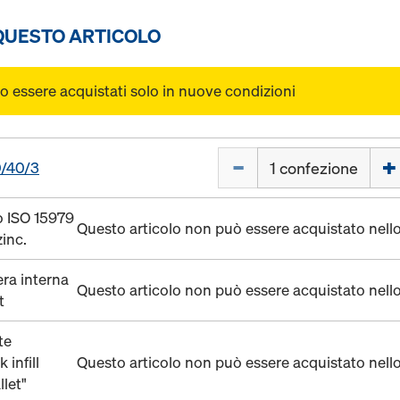
 QUESTO ARTICOLO
o essere acquistati solo in nuove condizioni
Quantità
0/40/3
o ISO 15979
Questo articolo non può essere acquistato nell
zinc.
era interna
Questo articolo non può essere acquistato nell
t
te
 infill
Questo articolo non può essere acquistato nell
let"