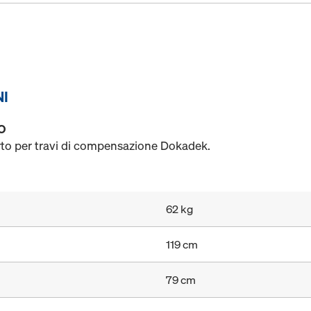
NI
O
rto per travi di compensazione Dokadek.
62 kg
119 cm
79 cm