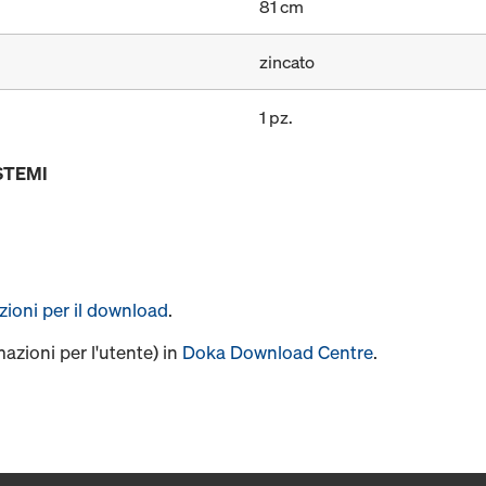
81 cm
zincato
1 pz.
STEMI
uzioni per il download
.
mazioni per l'utente) in
Doka Download Centre
.