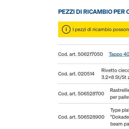
PEZZI DI RICAMBIO PER
I pezzi di ricambio posson
Cod. art. 506217050
Tappo 4
Rivetto ciec
Cod. art. 020514
3.2x8 St/St 
Rastrelli
Cod. art. 506528700
per palle
Type pla
Cod. art. 506528900
"Dokadek
beam pal