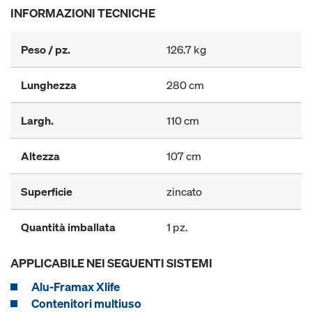
INFORMAZIONI TECNICHE
Peso / pz.
126.7 kg
Lunghezza
280 cm
Largh.
110 cm
Altezza
107 cm
Superficie
zincato
Quantità imballata
1 pz.
APPLICABILE NEI SEGUENTI SISTEMI
Alu-Framax Xlife
Contenitori multiuso