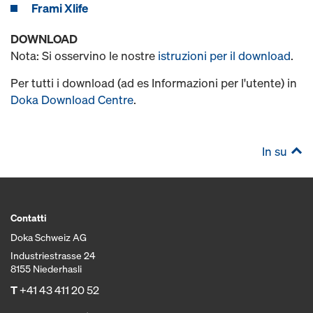
Frami Xlife
DOWNLOAD
Nota: Si osservino le nostre
istruzioni per il download
.
Per tutti i download (ad es Informazioni per l'utente) in
Doka Download Centre
.
In su
Contatti
Doka Schweiz AG
Industriestrasse 24
8155 Niederhasli
T
+41 43 411 20 52