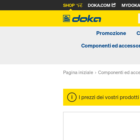
SHOP
DOKA.COM
MYDOK
Promozione
C
Componenti ed accessor
Pagina iniziale
Componenti ed acce
I prezzi dei vostri prodott