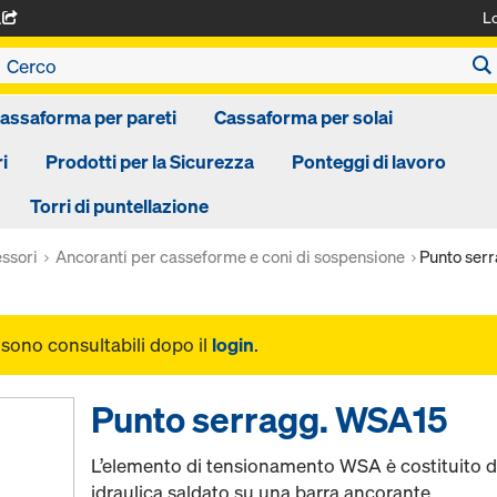
L
A
assaforma per pareti
Cassaforma per solai
i
Prodotti per la Sicurezza
Ponteggi di lavoro
Torri di puntellazione
ssori
Ancoranti per casseforme e coni di sospensione
Punto ser
i sono consultabili dopo il
login
.
Punto serragg. WSA15
L’elemento di tensionamento WSA è costituito d
idraulica saldato su una barra ancorante