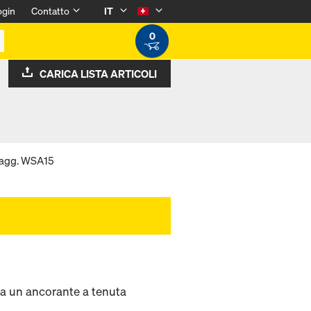
ogin
Contatto
IT
0
CARICA LISTA ARTICOLI
ragg. WSA15
a un ancorante a tenuta