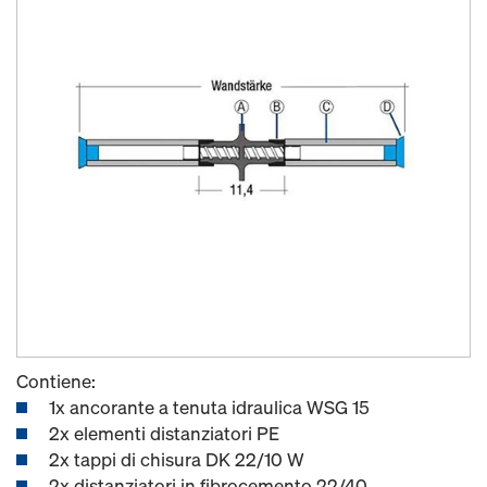
Contiene:
1x ancorante a tenuta idraulica WSG 15
2x elementi distanziatori PE
2x tappi di chisura DK 22/10 W
2x distanziatori in fibrocemento 22/40