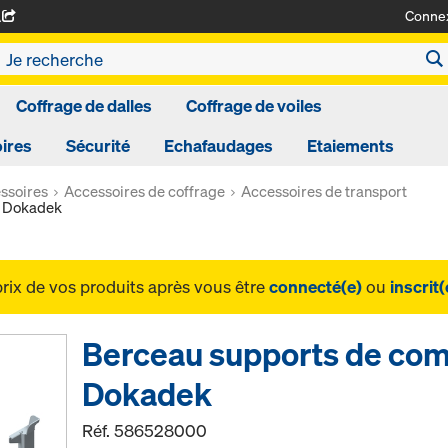
Conne
A
Coffrage de dalles
Coffrage de voiles
ires
Sécurité
Echafaudages
Etaiements
ssoires
Accessoires de coffrage
Accessoires de transport
n Dokadek
prix de vos produits après vous être
connecté(e)
ou
inscrit(
Berceau supports de co
Dokadek
Réf.
586528000