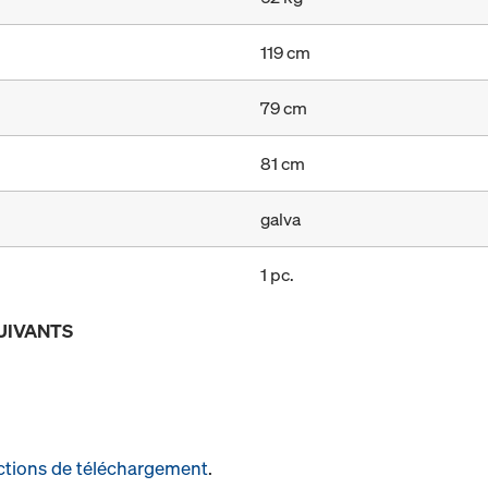
119 cm
79 cm
81 cm
galva
1 pc.
UIVANTS
ctions de téléchargement
.