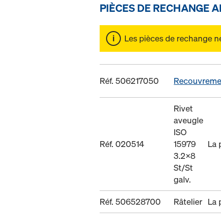
PIÈCES DE RECHANGE A
Les pièces de rechange ne 
Réf. 506217050
Recouvreme
Rivet
aveugle
ISO
Réf. 020514
15979
La 
3.2x8
St/St
galv.
Réf. 506528700
Râtelier
La 