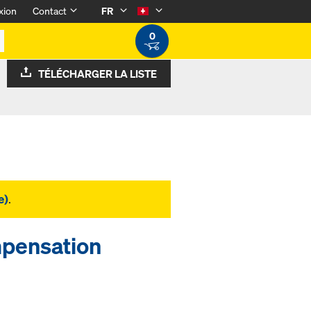
xion
Contact
FR
0
TÉLÉCHARGER LA LISTE
e)
.
mpensation