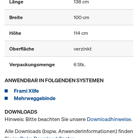
Länge
138 cm
Breite
100 cm
Höhe
114 cm
Oberfläche
verzinkt
Verpackungsmenge
6 Stk.
ANWENDBAR IN FOLGENDEN SYSTEMEN
Frami Xlife
Mehrweggebinde
DOWNLOADS
Hinweis: Bitte beachten Sie unsere
Downloadhinweise
.
Alle Downloads (bspw. Anwenderinformationen) finden