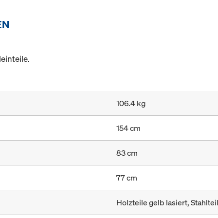
EN
einteile.
106.4 kg
154 cm
83 cm
77 cm
Holzteile gelb lasiert, Stahltei