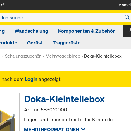
Anmel
A
ng
Wandschalung
Komponenten & Zubehör
rodukte
Gerüst
Traggerüste
r
Schalungszubehör
Mehrweggebinde
Doka-Kleinteilebox
n nach dem
Login
angezeigt.
Doka-Kleinteilebox
Art.-nr.
583010000
Lager- und Transportmittel für Kleinteile.
MEHR INFORMATIONEN