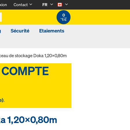
xion
Contact
FR
0
g
Sécurité
Etaiements
ceau de stockage Doka 1,20x0,80m
e)
.
ka 1,20x0,80m