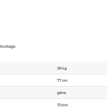
stockage.
38 kg
77 cm
galva
12 pcs.