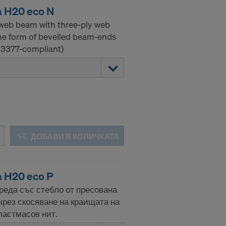
 H20 eco N
-web beam with three-ply web
he form of bevelled beam-ends
 13377-compliant)
ДОБАВИ В КОЛИЧКАТА
 H20 eco P
реда със стебло от пресована
чрез скосяване на краищата на
ластмасов нит.