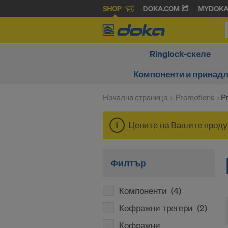
SHOP
DOKA.COM
MYDOK
Ringlock-скеле
Компоненти и принад
Начална страница
Promotions
P
Цените на Вашите продук
Филтър
Компоненти
(4)
Кофражни трегери
(2)
Кофражни