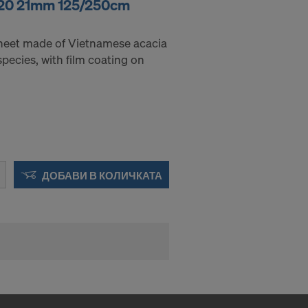
 120 21mm 125/250cm
ния:
heet made of Vietnamese acacia
pecies, with film coating on
ДОБАВИ В КОЛИЧКАТА
едаваме
напред, като