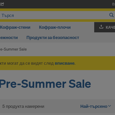
В
A
Кофраж-стени
Кофраж-плочи
КАЧ
лежности
Продукти за безопасност
re-Summer Sale
ти могат да се видят след
вписване
.
Pre-Summer Sale
5 продукта намерени
Най-търсено