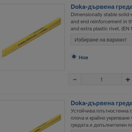
Doka-дървена греда
Dimensionally stable solid
and end reinforcement in t
and extra plastic rivet. (EN
Избиране на вариант
Нов
Количество
Doka-дървена греда
Устойчива плътностенна г
плоча и крайно укрепване 
гредата и допълнителен п