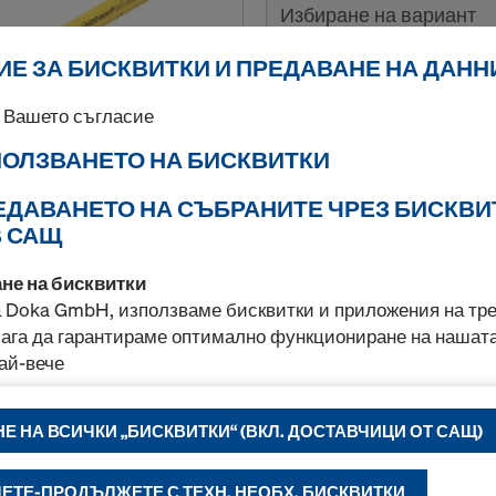
Избиране на вариант
Е ЗА БИСКВИТКИ И ПРЕДАВАНЕ НА ДАНН
Нов
 Вашето съгласие
Количество
ЗПОЛЗВАНЕТО НА БИСКВИТКИ
РЕДАВАНЕТО НА СЪБРАНИТЕ ЧРЕЗ БИСКВИ
В САЩ
Кофражно платно 3
Трислойно платно от маси
ане на бисквитки
двустранно покритие от 
 Doka GmbH, използваме бисквитки и приложения на тре
130 g/m². Ръбовете са зап
мага да гарантираме оптимално функциониране на нашат
Съгласно ÖNORM B 3023.
ай-вече
Избиране на вариант
бряваме постоянно функционалността на нашия уеб сайт
Е НА ВСИЧКИ „БИСКВИТКИ“ (ВКЛ. ДОСТАВЧИЦИ ОТ САЩ)
лемно пазаруване при използване на онлайн магазина н
чваме подходяща реклама за Вас като потребител на оп
Нов
рми.
ЕТЕ-ПРОДЪЛЖЕТЕ С ТЕХН. НЕОБХ. БИСКВИТКИ